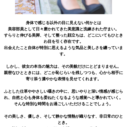
身体で感じる以外の目に見えない何かとは
美容部員として日々磨かれてきた美意識と洗練された佇まい。
すらりと伸びる美脚、そして整った顔立ちは、どこにいてもひとき
わ目を引く存在です。
出会えたこと自体が特別に思えるような気品と美しさを纏っていま
す。
しかし、彼女の本当の魅力は、その美貌だけにとどまりません。
親密なひとときには、どこか恥じらいを残しつつも、心から相手に
寄り添う濃やかな表情を見せてくれます。
ふとした仕草ややさしい囁きの中に、思いやりと深い情感が感じら
れ、自然と心も身体も委ねたくなるような感覚へと導かれていく。
そんな特別な時間をお過ごしいただけることでしょう。
その美しさ、優しさ、そして静かな情熱が織りなす、非日常のひと
とき。