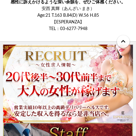
感性に訴えかけるような深い余韻を、ぜひご体感ください。
安西 真輝（あんざい まき）
Age:21 T.163 B.84(D) W.56 H.85
【ESPERANZA】
TEL：03‐6277‐7948