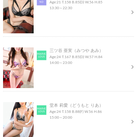
Age:21
T.158
B.85(D)
W.56
H.85
ND
13:30
～
22:30
三ツ谷 亜実（みつや あみ）
MARVE
Age:24
T.167
B.85(D)
W.57
H.84
LOUS
14:00
～
23:00
堂本 莉愛（どうもと りあ）
MARVE
Age:24
T.158
B.88(F)
W.56
H.86
LOUS
15:00
～
20:00