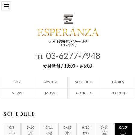
03-6277-7948
TEL
受付時間 / 10:00～翌6:00
TOP
SYSTEM
SCHEDULE
LADIES
NEWS
MOVIE
CONCEPT
RECRUIT
8/9
8/10
8/11
8/12
8/13
8/14
8/15
(日)
(月)
(火)
(水)
(木)
(金)
(土)