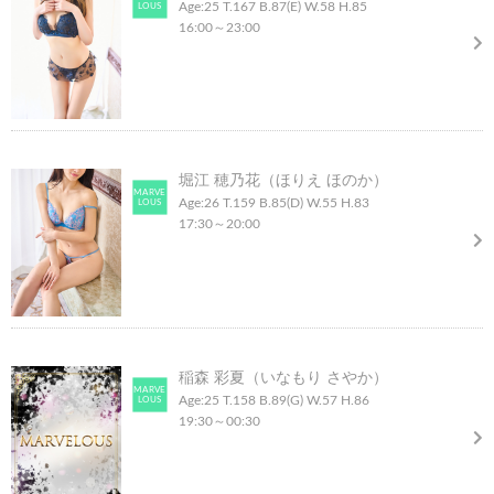
Age:25
T.167
B.87(E)
W.58
H.85
LOUS
16:00
～
23:00
堀江 穂乃花（ほりえ ほのか）
MARVE
Age:26
T.159
B.85(D)
W.55
H.83
LOUS
17:30
～
20:00
稲森 彩夏（いなもり さやか）
MARVE
Age:25
T.158
B.89(G)
W.57
H.86
LOUS
19:30
～
00:30