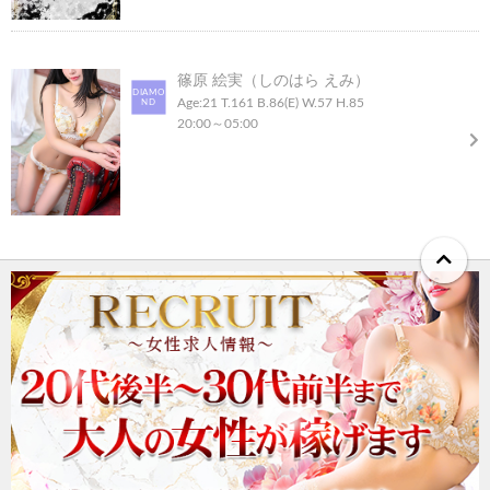
篠原 絵実（しのはら えみ）
DIAMO
Age:21
T.161
B.86(E)
W.57
H.85
ND
20:00
～
05:00