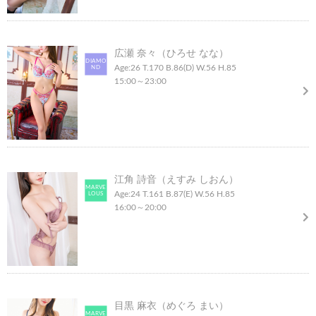
広瀬 奈々（ひろせ なな）
DIAMO
Age:26
T.170
B.86(D)
W.56
H.85
ND
15:00
～
23:00
江角 詩音（えすみ しおん）
MARVE
Age:24
T.161
B.87(E)
W.56
H.85
LOUS
16:00
～
20:00
目黒 麻衣（めぐろ まい）
MARVE