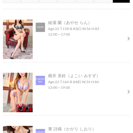
綾瀬 蘭（あやせ らん）
GRAN
Age:22
T.158
B.83(C)
W.56
H.83
12:00
～
17:00
横井 美鈴（よこい みすず）
DIAMO
Age:22
T.164
B.84(E)
W.54
H.84
ND
13:00
～
19:00
篝 詩織（かがり しおり）
DIAMO