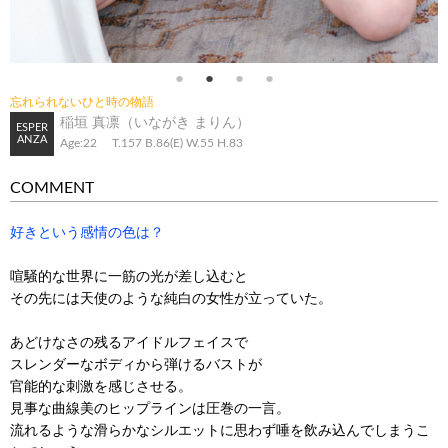
忘れられないひと時の物語
稲垣 真凛（いながき まりん）
ESPER
ANZA
Age:22
T.157
B.86(E)
W.55
H.83
COMMENT
好きという感情の色は？
喧騒的な世界に一筋の光が差し込むと
その先には天使のような純白の女性が立っていた。
あどけなさの残るアイドルフェイスで
スレンダーなボディから弾けるバストが
官能的な刺激を感じさせる。
見事な曲線美のヒップラインは圧巻の一言。
流れるような滑らかなシルエットに思わず唾を飲み込んでしまうこ