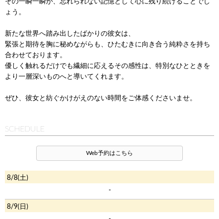
その一瞬一瞬が、忘れられない記憶として心に残り続けることでし
ょう。
新たな世界へ踏み出したばかりの彼女は、
緊張と期待を胸に秘めながらも、ひたむきに向き合う純粋さを持ち
合わせております。
優しく触れるだけでも繊細に応えるその感性は、特別なひとときを
より一層深いものへと導いてくれます。
ぜひ、彼女と紡ぐかけがえのない時間をご体感くださいませ。
SCHEDULE
Web予約はこちら
8/8(土)
-
8/9(日)