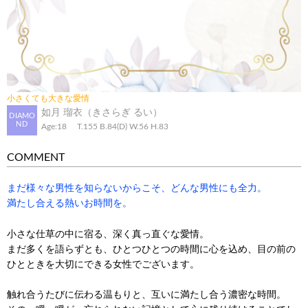
小さくても大きな愛情
如月 瑠衣（きさらぎ るい）
DIAMO
ND
Age:18
T.155
B.84(D)
W.56
H.83
COMMENT
まだ様々な男性を知らないからこそ、どんな男性にも全力。
満たし合える熱いお時間を。
小さな仕草の中に宿る、深く真っ直ぐな愛情。
まだ多くを語らずとも、ひとつひとつの時間に心を込め、目の前の
ひとときを大切にできる女性でございます。
触れ合うたびに伝わる温もりと、互いに満たし合う濃密な時間。