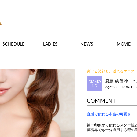
SCHEDULE
LADIES
NEWS
MOVIE
弾ける笑顔と、溢れるエロス
君島 絵留沙（き
DIAMO
ND
Age:23
T.156
B.8
COMMENT
直感で伝わる本当の可愛さ
第一印象から伝わるスター性
芸能界でも十分通用する程の