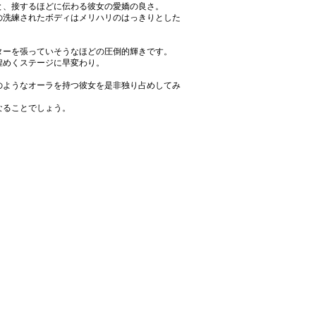
と、接するほどに伝わる彼女の愛嬌の良さ。
の洗練されたボディはメリハリのはっきりとした
ターを張っていそうなほどの圧倒的輝きです。
煌めくステージに早変わり。
のようなオーラを持つ彼女を是非独り占めしてみ
なることでしょう。